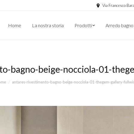
Via Francesco Bara
Home
La nostra storia
Prodotti
Arredo bagno
to-bagno-beige-nocciola-01-thege
ome
antares-rivestimento-bagno-beige-nocciola-01-thegem-gallery-fullwi