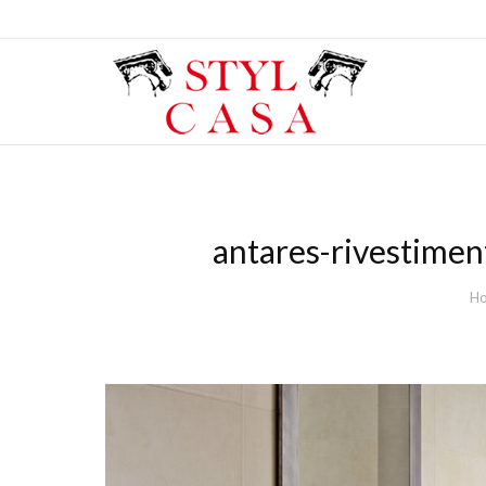
antares-rivestimen
You are here:
H