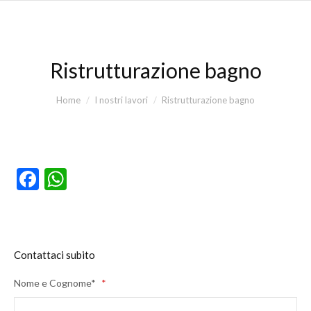
Ristrutturazione bagno
You are here:
Home
I nostri lavori
Ristrutturazione bagno
Facebook
WhatsApp
Contattaci subito
Nome e Cognome*
*