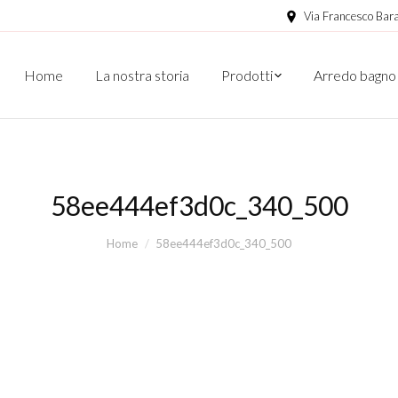
Via Francesco Bara
Home
La nostra storia
Prodotti
Arredo bagno
58ee444ef3d0c_340_500
Home
58ee444ef3d0c_340_500